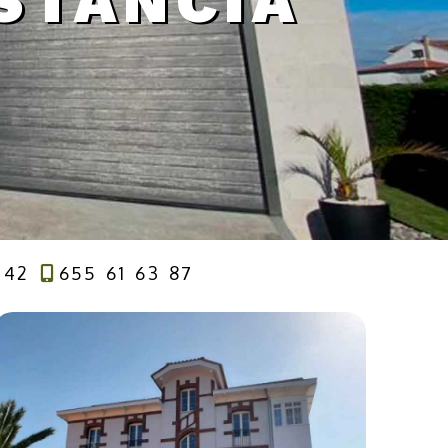
STANCIA
 42
655 61 63 87