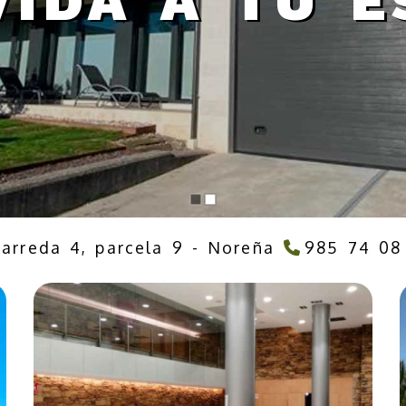
VIDA A TU E
Barreda 4, parcela 9 -
Noreña
985 74 08