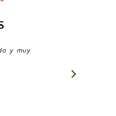
S
odo y muy