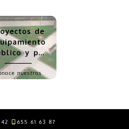
royectos de
uipamiento
blico y p...
onoce nuestros
ajos de urbanismo
e in...
 42
655 61 63 87