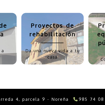
de
Proyectos de
P
va
rehabilitación
eq
pú
 a
Da una nueva vida a tu
casa
C
trab
arreda 4, parcela 9 -
Noreña
985 74 08